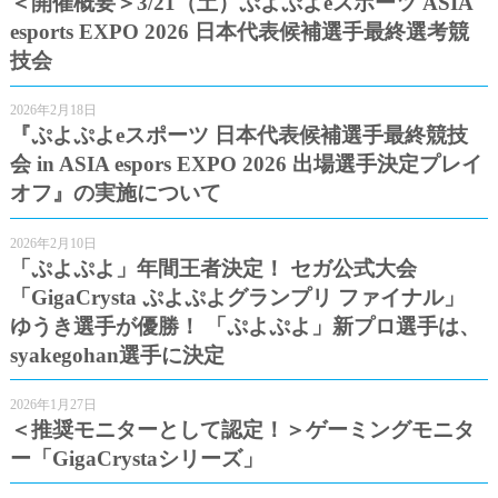
＜開催概要＞3/21（土）ぷよぷよeスポーツ ASIA
esports EXPO 2026 日本代表候補選手最終選考競
技会
2026年2月18日
『ぷよぷよeスポーツ 日本代表候補選手最終競技
会 in ASIA espors EXPO 2026 出場選手決定プレイ
オフ』の実施について
2026年2月10日
「ぷよぷよ」年間王者決定！ セガ公式大会
「GigaCrysta ぷよぷよグランプリ ファイナル」
ゆうき選手が優勝！ 「ぷよぷよ」新プロ選手は、
syakegohan選手に決定
2026年1月27日
＜推奨モニターとして認定！＞ゲーミングモニタ
ー「GigaCrystaシリーズ」