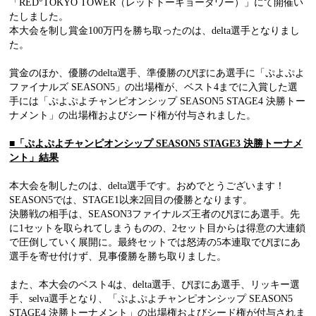
「RED°TOKYO TOWER（レッドトーキョータワー）」にて開催い
たしました。
本大会を制し賞金100万円を勝ち取ったのは、delta選手となりまし
た。
賞金のほか、優勝のdelta選手、準優勝のぴぽにあ選手に「ぷよぷよ
ファイナルズ SEASON5」の出場権が、ベスト4までに入賞した選
手には「ぷよぷよチャンピオンシップ SEASON5 STAGE4 決勝トー
ナメント」の出場権およびシード権が付与されました。
■「ぷよぷよチャンピオンシップ
SEASON5 STAGE3
決勝トーナメ
ント」結果
本大会を制したのは、delta選手です。おめでとうございます！
SEASON5では、STAGE1以来2回目の優勝となります。
決勝戦の相手は、SEASON3ファイナルズ王者のぴぽにあ選手。先
に1セットを取られてしまうものの、2セット目からは得意の大連鎖
で圧倒していく展開に。最終セットでは怒涛の5本連取でぴぽにあ
選手を寄せ付けず、見事優勝を勝ち取りました。
また、本大会のベスト4は、delta選手、ぴぽにあ選手、リッキー選
手、selva選手となり、「ぷよぷよチャンピオンシップ SEASON5
STAGE4 決勝トーナメント」の出場権およびシード権が付与されま