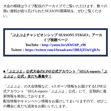
大会の模様はライブ配信のアーカイブでご覧いただけます。数々の
熱い激戦が繰り広げられたSEASON5開幕戦を、ぜひご覧くださ
い。
「ぷよぷよチャンピオンシップ
SEASON5 STAGE3
」アーカ
イブ視聴ページ
YouTube
：
http://youtu.be/ylOtUbP_r98
Twitter
：
https://twitter.com/i/broadcasts/1BRJjZOnVgRJw
■
「ぷよぷよ」公式大会
の
LINE
公式アカウント「
SEGA-esports
「ぷ
よぷよ」公式」友だち募集中！
「ぷよぷよ」の大会情報など、eスポーツ情報をお届けするLINE公
式アカウント「SEGA-esports「ぷよぷよ」公式」にて、定期的に最
新情報を発信しております。
配信情報やキャンペーン情報をお届けしてまいりますので、ぜひこ
の機会に友だち追加をお願いいたします。