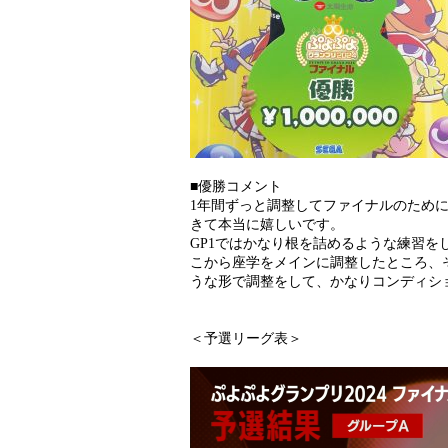
■優勝コメント
1年間ずっと調整してファイナルのため
きて本当に嬉しいです。
GP1ではかなり根を詰めるような練習
こから座学をメインに調整したところ、
うな形で調整をして、かなりコンディシ
＜予選リーグ表＞