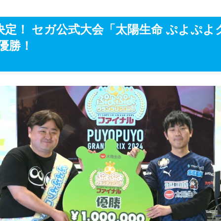
定！ セガ公式大会「太陽生命 ぷよぷよグラ
優勝！