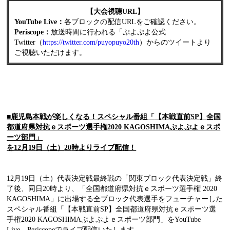
【大会視聴
URL
】
YouTube Live
：
各ブロックの配信URLをご確認ください。
Periscope：
放送時間に行われる「ぷよぷよ公式
Twitter（
https://twitter.com/puyopuyo20th
）からのツイートより
ご視聴いただけます。
■
鹿児島本戦が楽しくなる！スペシャル番組「
【本戦直前
SP
】全国
都道府県対抗ｅスポーツ選手権
2020 KAGOSHIMA
ぷよぷよｅスポ
ーツ部門」
を
12
月
19
日（土）
20
時よりライブ配信！
12月19日（土）代表決定戦最終戦の「関東ブロック代表決定戦」終
了後、同日20時より、「全国都道府県対抗ｅスポーツ選手権 2020
KAGOSHIMA」に出場する全ブロック代表選手をフューチャーした
スペシャル番組「【本戦直前SP】全国都道府県対抗ｅスポーツ選
手権2020 KAGOSHIMAぷよぷよｅスポーツ部門」をYouTube
Live、Periscopeでライブ配信いたします。