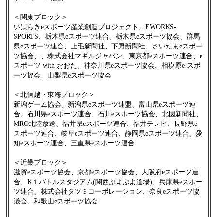
＜関東ブロック＞
いばらきeスポーツ産業創造プロジェクト、EWORKS-
SPORTS、栃木県eスポーツ連合、栃木県eスポーツ協会、群馬
県eスポーツ連合、上毛新聞社、下野新聞社、さいたまeスポー
ツ協会、、株式会社マギルジャパン、東京都eスポーツ連合、e
スポーツ with おおた、神奈川県eスポーツ協会、相模原e-スポ
ーツ協会、山梨県eスポーツ協会
＜北信越・東海ブロック＞
新潟ゲーム協会、新潟県eスポーツ連盟、富山県eスポーツ連
合、石川県eスポーツ連合、石川eスポーツ協会、北國新聞社、
MRO北陸放送、福井県eスポーツ連合、福井テレビ、長野県e
スポーツ連合、岐阜eスポーツ連合、静岡県eスポーツ連合、愛
知eスポーツ連合、三重県eスポーツ連合
＜近畿ブロック＞
滋賀eスポーツ協会、京都eスポーツ協会、大阪府eスポーツ連
合、K１バトルスタジアム(関西ぷよぷよ道場)、兵庫県eスポー
ツ連合、株式会社タツミコーポレーション、奈良eスポーツ協
議会、和歌山eスポーツ協会