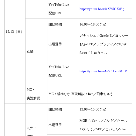
YouTube Live
https://youtu.be/n4eXY5GXd3g
配信URL
開始時間
16:00～18:00予定
12/13
（日）
ガナッシュ／Gentle.E／ヨッシー
出場選手
おふ-SPB／ラプソディ／のりや
近畿
fippu／しゅうっち
YouTube Live
https://youtu.be/uAvVKCamMLM
配信URL
MC・
MC：橘ゆりか 実況解説：live／飛車ちゅう
実況解説
開始時間
13:00～15:00予定
MGR／ばたし／さいど／
たーち
出場選手
九州・
パズろう／SBF／こいし♪／oka