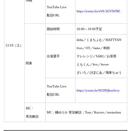
沖縄
YouTube Live
https://youtu.be/xWl-3GVIWNE
配信URL
開始時間
16:00～19:00予定
delta／くまちょむ／MATTYAN
12/19
（土）
fron／
OT／fame／和樹
出場選手
テレレンジ／
SAKI／お茶県
関東
ともくん／live／
hover
ざいろ／ぴぽにあ／飛車ちゅう
YouTube Live
https://youtu.be/SO28Qhuxbvw
配信URL
MC・
MC：橘ゆりか 実況解説：Tom／Kuroro／momoken
実況解説