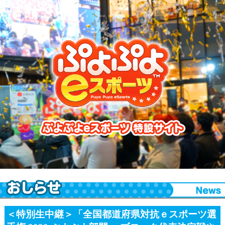
ぷよぷよeスポーツ 特設サイト
＜特別生中継＞「全国都道府県対抗ｅスポーツ選