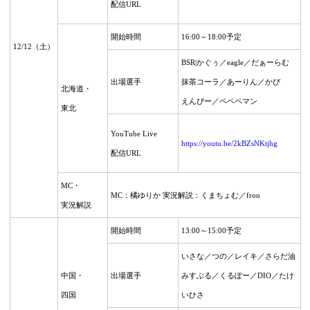
配信URL
開始時間
16:00～18:00予定
12/12（土）
BSR|かぐぅ／eagle／だぁーらむ
出場選手
抹茶コーラ／あーりん／かぴ
北海道・
えんぴー／ペペペマン
東北
YouTube Live
https://youtu.be/2kBZsNKtjhg
配信URL
MC・
MC：橘ゆりか 実況解説：くまちょむ／fron
実況解説
開始時間
13:00～15:00予定
いさな／つの／レイキ／さらだ油
中国・
出場選手
みすぶる／くるぽー／DIO／たけ
四国
いひさ