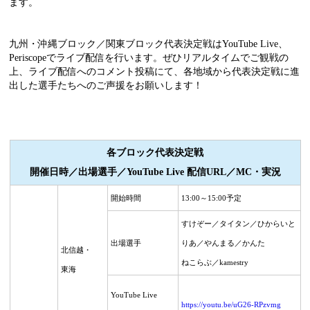
ます。
九州・沖縄ブロック／関東ブロック代表決定戦はYouTube Live、
Periscopeでライブ配信を行います。ぜひリアルタイムでご観戦の
上、ライブ配信へのコメント投稿にて、各地域から代表決定戦に進
出した選手たちへのご声援をお願いします！
各ブロック代表決定戦
開催日時／出場選手／
YouTube Live
配信
URL
／
MC
・実況
開始時間
13:00～15:00予定
すけぞー／タイタン／ひからいと
出場選手
りあ／やんまる／かんた
北信越・
ねこらぶ／kamestry
東海
YouTube Live
https://youtu.be/uG26-RPzvmg