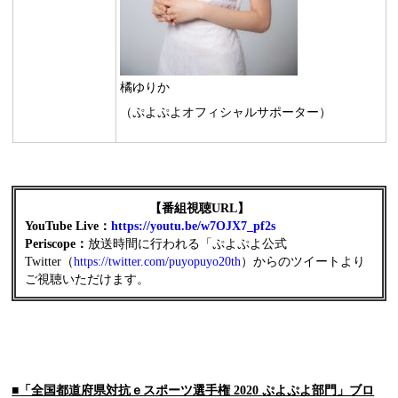
橘ゆりか
（ぷよぷよオフィシャルサポーター）
【番組視聴
URL
】
YouTube Live：
https://youtu.be/w7OJX7_pf2s
Periscope
：
放送時間に行われる「ぷよぷよ公式
Twitter（
https://twitter.com/puyopuyo20th
）からのツイートより
ご視聴いただけます。
■
「全国都道府県対抗ｅスポーツ選手権
2020
ぷよぷよ部門」ブロ