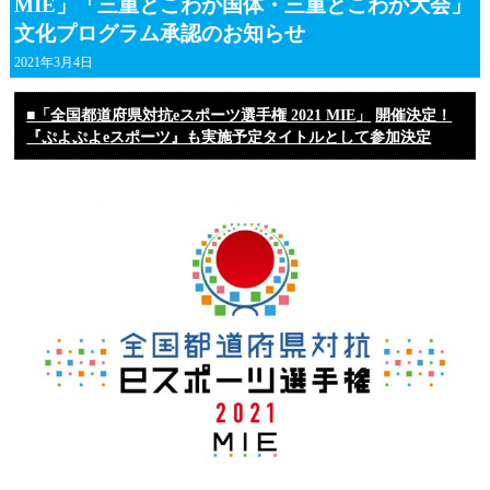
MIE」「三重とこわか国体・三重とこわか大会」
文化プログラム承認のお知らせ
2021年3月4日
■
「全国都道府県対抗
e
スポーツ選手権
2021 MIE
」
開催決定！
『ぷよぷよ
e
スポーツ』も実施予定タイトルとして参加決定