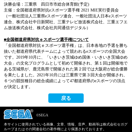
決勝会場：三重県 四日市市総合体育館(予定)
主催：全国都道府県対抗eスポーツ選手権 2021 MIE実行委員会
（一般社団法人三重県eスポーツ連合、一般社団法人日本eスポーツ
連合、株式会社中日新聞社、三重テレビ放送株式会社、三重エフエ
ム放送株式会社、株式会社共同通信デジタル）
■全国都道府県対抗ｅスポーツ選手権について
「全国都道府県対抗ｅスポーツ選手権」は、日本各地の予選を勝ち
抜いた都道府県代表チームによって競われるeスポーツの全国大会
です。2019年10月に、「いきいき茨城ゆめ国体・いきいき茨城ゆめ
大会」の文化プログラムとして初めて開催され、第１回は開催地で
ある茨城県が、鹿児島県で開催された第２回では大阪府が総合優勝
を果たしました。2021年10月には三重県で第３回大会が開催され、
６つの競技種目の総合成績によって47都道府県のeスポーツの頂点
が決定します。
戻る
©SEGA
本サイトに使用されている画像、文章、情報、音声、動画等は株式会社セガグ
ループまたはその関連会社の著作権により保護されております。