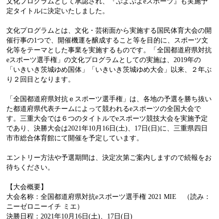
文化プログラムとして承認され、『ぷよぷよeスポーツ』も実施予
定タイトルに決定いたしました。
文化プログラムとは、文化・芸術面から実施する国民体育大会の開
催行事の1つで、開催機運を醸成すること等を目的に、スポーツ文
化等をテーマとした事業を実施するものです。「全国都道府県対抗
eスポーツ選手権」の文化プログラムとしての実施は、2019年の
「いきいき茨城ゆめ国体」「いきいき茨城ゆめ大会」以来、２年ぶ
り２回目となります。
「全国都道府県対抗ｅスポーツ選手権」は、各地の予選を勝ち抜い
た都道府県代表チームによって競われるeスポーツの全国大会で
す。三重大会では６つのタイトルでeスポーツ競技大会を実施予定
であり、決勝大会は2021年10月16日(土)、17日(日)に、三重県四日
市市総合体育館にて開催を予定しています。
エントリー方法や予選期間は、決定次第ご案内しますので続報をお
待ちください。
【大会概要】
大会名称：全国都道府県対抗eスポーツ選手権 2021 MIE （読み：
ニーゼロニーイチ ミエ）
決勝日程：2021年10月16日(土)、17日(日)