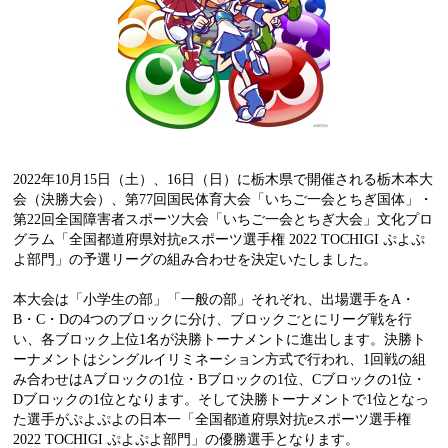
2022年10月15日（土）、16日（日）に栃木県で開催される栃木本大
会（決勝大会）、第77回国民体育大会「いちご一会とちぎ国体」・
第22回全国障害者スポーツ大会「いちご一会とちぎ大会」文化プロ
グラム「全国都道府県対抗eスポーツ選手権 2022 TOCHIGI ぷよぷ
よ部門」の予選リーグの組み合わせを決定いたしました。
本大会は「小学生の部」「一般の部」それぞれ、出場選手をA・
B・C・Dの4つのブロックに分け、ブロックごとにリーグ戦を行
い、各ブロック上位1名が決勝トーナメントに進出します。決勝ト
ーナメントはシングルイリミネーション方式で行われ、1回戦の組
み合わせはAブロックの1位・Bブロックの1位、Cブロックの1位・
Dブロックの1位となります。そして決勝トーナメントで1位となっ
た選手がぷよぷよの日本一「全国都道府県対抗eスポーツ選手権
2022 TOCHIGI ぷよぷよ部門」の優勝選手となります。