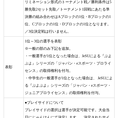
リミネーション形式のトーナメント戦／勝利条件は5
勝先取2セット先取／トーナメント1回戦にあたる準
決勝の組み合わせはAブロックの1位・Bブロックの1
位、Cブロックの1位・Dブロックの1位となります。
／3位決定戦は行いません。
1位～3位の選手を表彰
※一般の部のみ下記を追加。
・一般選手が1位となった場合は、JeSUによる『ぷよ
ぷよ』シリーズの「ジャパン・eスポーツ・プロライ
表彰
センス」の取得権利を付与。
・中学生の一般選手が1位となった場合は、 JeSUによ
る『ぷよぷよ』シリーズの「ジャパン・eスポーツ・
ジュニアプロライセンス」の取得権利を付与。
●プレイサイドについて
プレイサイドの選択は選手が決定可能です。大会当
日にじゃんけんにて決定します。。決定されたサイ