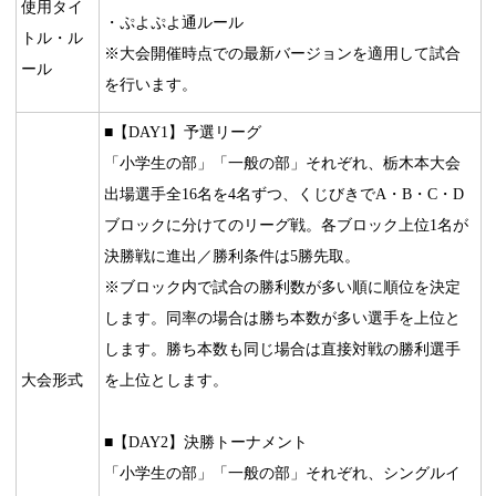
使用タイ
・ぷよぷよ通ルール
トル・ル
※大会開催時点での最新バージョンを適用して試合
ール
を行います。
■【DAY1】予選リーグ
「小学生の部」「一般の部」それぞれ、栃木本大会
出場選手全16名を4名ずつ、くじびきでA・B・C・D
ブロックに分けてのリーグ戦。各ブロック上位1名が
決勝戦に進出／勝利条件は5勝先取。
※ブロック内で試合の勝利数が多い順に順位を決定
します。同率の場合は勝ち本数が多い選手を上位と
します。勝ち本数も同じ場合は直接対戦の勝利選手
大会形式
を上位とします。
■【DAY2】決勝トーナメント
「小学生の部」「一般の部」それぞれ、シングルイ