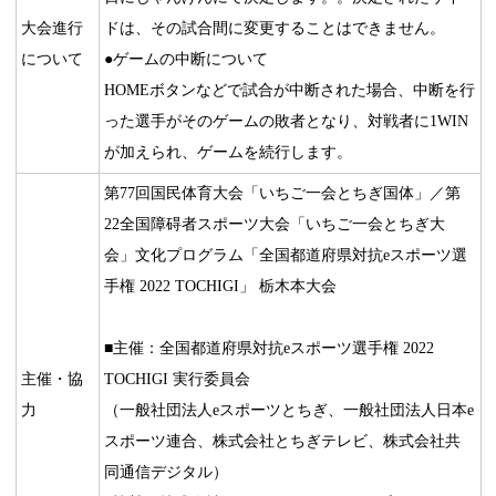
大会進行
ドは、その試合間に変更することはできません。
について
●ゲームの中断について
HOMEボタンなどで試合が中断された場合、中断を行
った選手がそのゲームの敗者となり、対戦者に1WIN
が加えられ、ゲームを続行します。
第77回国民体育大会「いちご一会とちぎ国体」／第
22全国障碍者スポーツ大会「いちご一会とちぎ大
会」文化プログラム「全国都道府県対抗eスポーツ選
手権 2022 TOCHIGI」 栃木本大会
■主催：全国都道府県対抗eスポーツ選手権 2022
主催・協
TOCHIGI 実行委員会
力
（一般社団法人eスポーツとちぎ、一般社団法人日本e
スポーツ連合、株式会社とちぎテレビ、株式会社共
同通信デジタル）