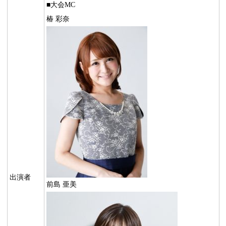
■大会MC
椿 彩奈
出演者
前島 亜美