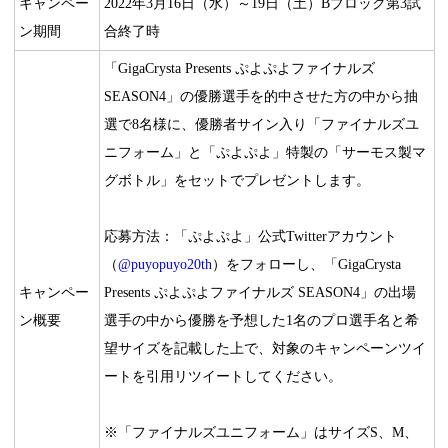
キャンペー
2022年3月16日（水）～19日（土）Bブロック第3試
ン期間
合終了時
「GigaCrysta Presents ぷよぷよファイナルズ
SEASON4」の優勝選手を的中させた方の中から抽
選で8名様に、優勝者サイン入り「ファイナルズユ
ニフォーム」と「ぷよぷよ」特製の「サーモス製マ
グボトル」をセットでプレゼントします。
応募方法：「ぷよぷよ」公式Twitterアカウント
（
@puyopuyo20th
）をフォローし、「GigaCrysta
キャンペー
Presents ぷよぷよファイナルズ SEASON4」の出場
ン概要
選手の中から優勝を予想した1名のプロ選手名と希
望サイズを記載した上で、対象のキャンペーンツイ
ートを引用リツイートしてください。
※「ファイナルズユニフォーム」はサイズS、M、