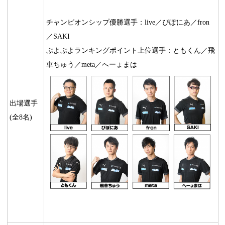
チャンピオンシップ優勝選手：live／ぴぽにあ／fron
／SAKI
ぷよぷよランキングポイント上位選手：ともくん／飛
車ちゅう／meta／へーょまは
出場選手
(全8名)