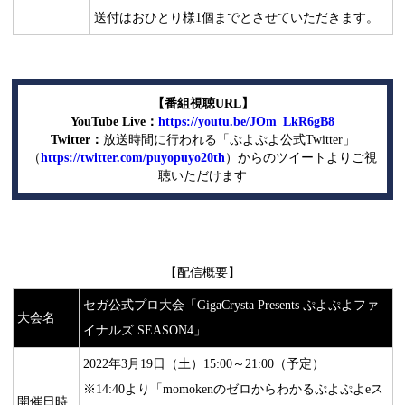
送付はおひとり様1個までとさせていただきます。
【番組視聴
URL
】
YouTube Live
：
https://youtu.be/JOm_LkR6gB8
Twitter
：
放送時間に行われる「ぷよぷよ公式Twitter」
（
https://twitter.com/puyopuyo20th
）からのツイートよりご視
聴いただけます
【配信概要】
セガ公式プロ大会「GigaCrysta Presents ぷよぷよファ
大会名
イナルズ SEASON4」
2022年3月19日（土）15:00～21:00（予定）
※14:40より「momokenのゼロからわかるぷよぷよeス
開催日時