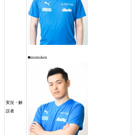
■momoken
実況・解
説者