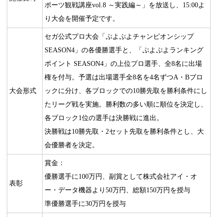
ポーツ観戦講座vol.8 ～実践編～」を放送し、15:00よ
り大会を開催予定です。
セガ公式プロ大会「ぷよぷよチャンピオンシップ
SEASON4」の各優勝選手と、「ぷよぷよランキング
ポイント SEASON4」の上位プロ選手、全8名に出場
権を付与。予選は出場選手全8名を4名ずつA・Bブロ
大会形式
ックに分け、各ブロックでの10勝先取を勝利条件にし
たリーグ戦を実施。勝利数の多い順に順位を決定し、
各ブロック1位の選手は決勝戦に進出。
決勝戦は10勝先取・2セット先取を勝利条件とし、大
会優勝者を決定。
賞金：
優勝選手に100万円、副賞として株式会社アイ・オ
表彰
ー・データ機器より50万円、総額150万円を授与
準優勝選手に30万円を授与