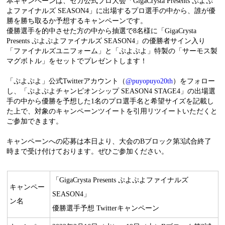
本キャンペーンは、セガ公式プロ大会「GigaCrysta Presents ぷよぷ
よファイナルズ SEASON4」に出場するプロ選手の中から、誰が優
勝を勝ち取るか予想するキャンペーンです。
優勝選手を的中させた方の中から抽選で8名様に「GigaCrysta
Presents ぷよぷよファイナルズ SEASON4」の優勝者サイン入り
「ファイナルズユニフォーム」と「ぷよぷよ」特製の「サーモス製
マグボトル」をセットでプレゼントします！
「ぷよぷよ」公式Twitterアカウント（
@puyopuyo20th
）をフォロー
し、「ぷよぷよチャンピオンシップ SEASON4 STAGE4」の出場選
手の中から優勝を予想した1名のプロ選手名と希望サイズを記載し
た上で、対象のキャンペーンツイートを引用リツイートいただくと
ご参加できます。
キャンペーンへの応募は本日より、大会のBブロック第3試合終了
時まで受け付けております。ぜひご参加ください。
「GigaCrysta Presents ぷよぷよファイナルズ
キャンペー
SEASON4」
ン名
優勝選手予想 Twitterキャンペーン