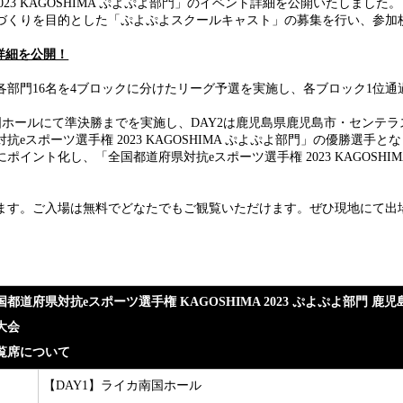
23 KAGOSHIMA ぷよぷよ部門」のイベント詳細を公開いたしました。
づくりを目的とした「ぷよぷよスクールキャスト」の募集を行い、参加
詳細を公開！
部門16名を4ブロックに分けたリーグ予選を実施し、各ブロック1位通
国ホールにて準決勝までを実施し、DAY2は鹿児島県鹿児島市・センテ
スポーツ選手権 2023 KAGOSHIMA ぷよぷよ部門」の優勝選手と
イント化し、「全国都道府県対抗eスポーツ選手権 2023 KAGOSH
ます。ご入場は無料でどなたでもご観覧いただけます。ぜひ現地にて出
国都道府県対抗
e
スポーツ選手権
KAGOSHIMA 2023
ぷよぷよ部門
鹿児
大会
覧席について
【DAY1】ライカ南国ホール