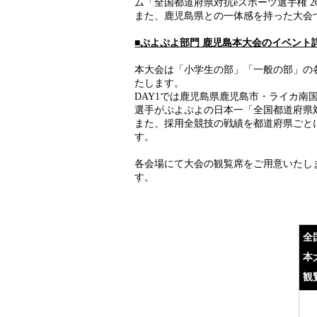
ム「全国都道府県対抗eスポーツ選手権 20
また、鹿児島県との一体感を持った大会
■ぷよぷよ部門
鹿児島本大会のイベント
本大会は「小学生の部」「一般の部」の各
たします。
DAY1では鹿児島県鹿児島市・ライカ南
選手がぷよぷよの日本一「全国都道府県対抗e
また、採用全競技の戦績を都道府県ごとにポ
す。
各会場にて大会の観覧席をご用意いたし
す。
全
本
観